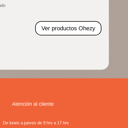
dado
Ver productos Ohezy
Atención al cliente
De lunes a jueves de 9 hrs a 17 hrs