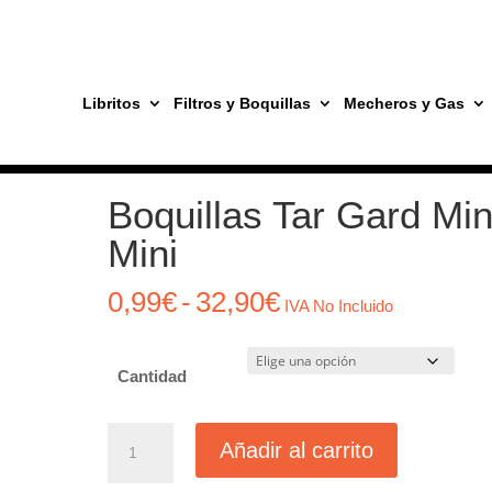
Libritos
Filtros y Boquillas
Mecheros y Gas
Tienes envíos gratis a partir de 39€ sin impuestos incluidos.
Boquillas Tar Gard Min
Mini
Rango
0,99
€
-
32,90
€
IVA No Incluido
de
precios:
Cantidad
desde
0,99€
Boquillas
hasta
Añadir al carrito
Tar
32,90€