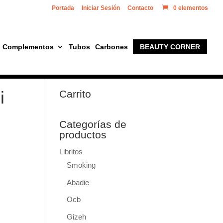
Portada
Iniciar Sesión
Contacto
0 elementos
Complementos
Tubos
Carbones
BEAUTY CORNER
i
Carrito
Categorías de
productos
Libritos
Smoking
Abadie
Ocb
Gizeh