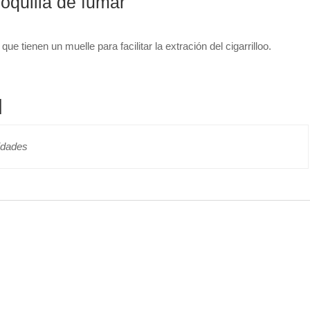
oquilla de fumar
que tienen un muelle para facilitar la extración del cigarrilloo.
l
idades