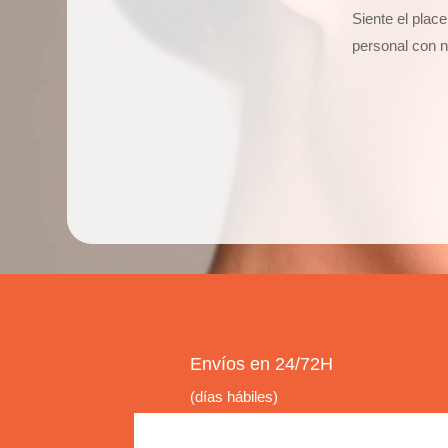
Siente el plac
personal con n
Envíos en 24/72H
(días hábiles)