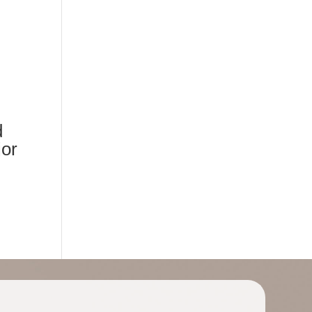
d
jor