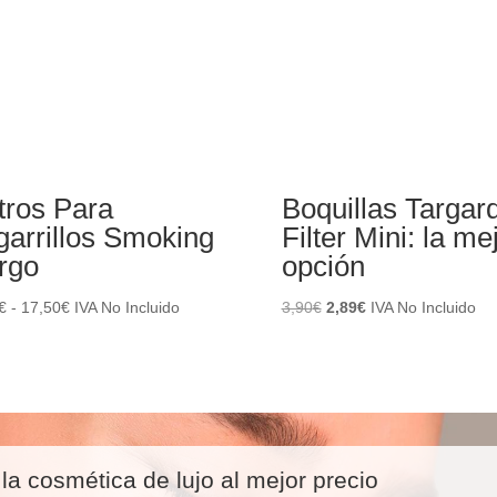
ltros Para
Boquillas Targar
garrillos Smoking
Filter Mini: la me
rgo
opción
Rango
El
El
€
-
17,50
€
IVA No Incluido
3,90
€
2,89
€
IVA No Incluido
de
precio
precio
precios:
original
actual
desde
era:
es:
0,75€
3,90€.
2,89€.
hasta
17,50€
la cosmética de lujo al mejor precio