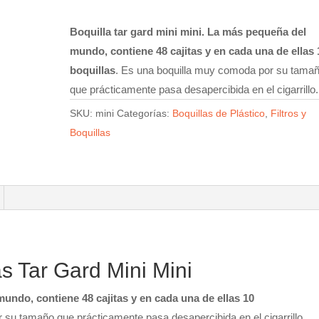
Gard
Mini
Boquilla tar gard mini mini. La más pequeña del
Mini
mundo, contiene 48 cajitas y en cada una de ellas 
cantidad
boquillas
. Es una boquilla muy comoda por su tama
que prácticamente pasa desapercibida en el cigarrillo.
SKU:
mini
Categorías:
Boquillas de Plástico
,
Filtros y
Boquillas
as Tar Gard Mini Mini
undo, contiene 48 cajitas y en cada una de ellas 10
su tamaño que prácticamente pasa desapercibida en el cigarrillo.