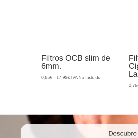
Filtros OCB slim de
Fi
6mm.
Ci
La
Rango
0,55
€
-
17,99
€
IVA No Incluido
de
0,75
precios:
desde
0,55€
hasta
17,99€
Descubre 