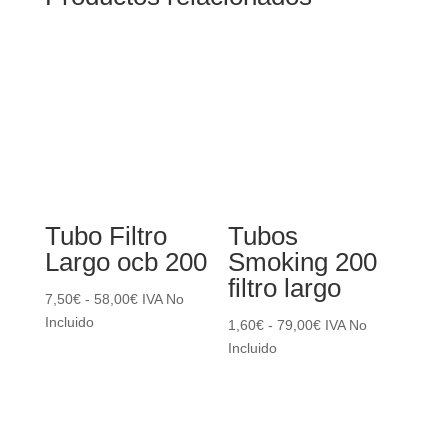
Tubo Filtro
Tubos
Largo ocb 200
Smoking 200
filtro largo
Rango
7,50
€
-
58,00
€
IVA No
de
Incluido
Rango
1,60
€
-
79,00
€
IVA No
precios:
de
Incluido
desde
precios:
7,50€
desde
hasta
1,60€
58,00€
hasta