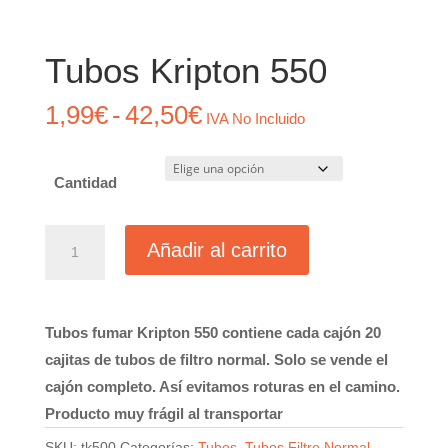
Tubos Kripton 550
Rango
1,99
€
-
42,50
€
IVA No Incluido
de
precios:
Cantidad
desde
1,99€
Tubos
hasta
Añadir al carrito
Kripton
42,50€
550
cantidad
Tubos fumar Kripton 550 contiene cada cajón 20
cajitas de tubos de filtro normal. Solo se vende el
cajón completo. Así evitamos roturas en el camino.
Producto muy frágil al transportar
SKU:
tk500
Categorías:
Tubos
,
Tubos Filtro Normal