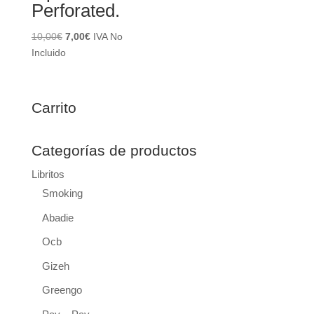
Perforated.
El
El
10,00
€
7,00
€
IVA No
precio
precio
Incluido
original
actual
era:
es:
10,00€.
7,00€.
Carrito
Categorías de productos
Libritos
Smoking
Abadie
Ocb
Gizeh
Greengo