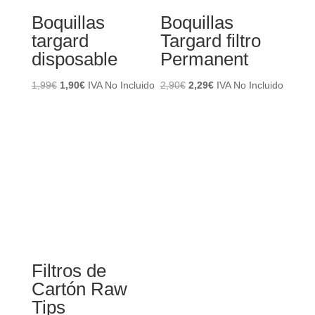
Boquillas
Boquillas
targard
Targard filtro
disposable
Permanent
El
El
El
El
1,99
€
1,90
€
IVA No Incluido
2,90
€
2,29
€
IVA No Incluido
precio
precio
precio
precio
original
actual
original
actual
era:
es:
era:
es:
1,99€.
1,90€.
2,90€.
2,29€.
Filtros de
Cartón Raw
Tips