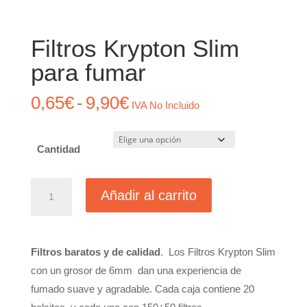
Filtros Krypton Slim
para fumar
Rango
0,65
€
-
9,90
€
IVA No Incluido
de
precios:
Cantidad
desde
0,65€
Filtros
hasta
Añadir al carrito
Krypton
9,90€
Slim
para
Filtros baratos y de calidad
. Los Filtros Krypton Slim
fumar
con un grosor de 6mm dan una experiencia de
cantidad
fumado suave y agradable. Cada caja contiene 20