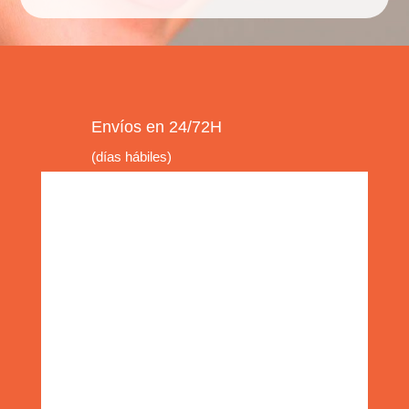
Envíos en 24/72H
(días hábiles)