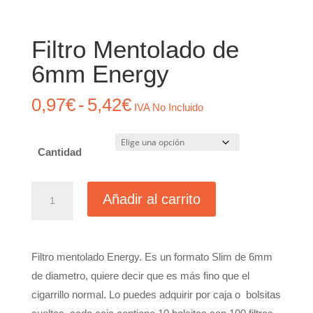
Filtro Mentolado de
6mm Energy
Rango
0,97
€
-
5,42
€
IVA No Incluido
de
precios:
Cantidad
desde
0,97€
Filtro
hasta
Añadir al carrito
Mentolado
5,42€
de
6mm
Filtro mentolado Energy. Es un formato Slim de 6mm
Energy
de diametro, quiere decir que es más fino que el
cantidad
cigarrillo normal. Lo puedes adquirir por caja o bolsitas