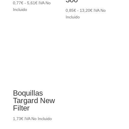
Rango
0,77
€
-
5,61
€
IVA No
de
Incluido
Rango
0,85
€
-
13,20
€
IVA No
precios:
de
Incluido
desde
precios:
0,77€
desde
hasta
0,85€
5,61€
hasta
13,20€
Boquillas
Targard New
Filter
1,73
€
IVA No Incluido